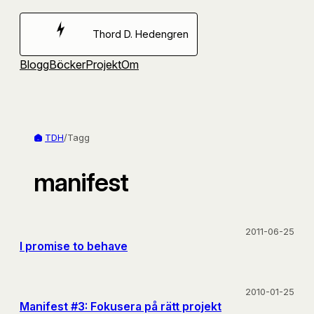
Hoppa
till
Thord D. Hedengren
innehåll
Blogg
Böcker
Projekt
Om
TDH
/
Tagg
manifest
2011-06-25
I promise to behave
2010-01-25
Manifest #3: Fokusera på rätt projekt