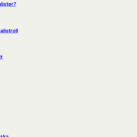
lister?
listroll
lt
nska