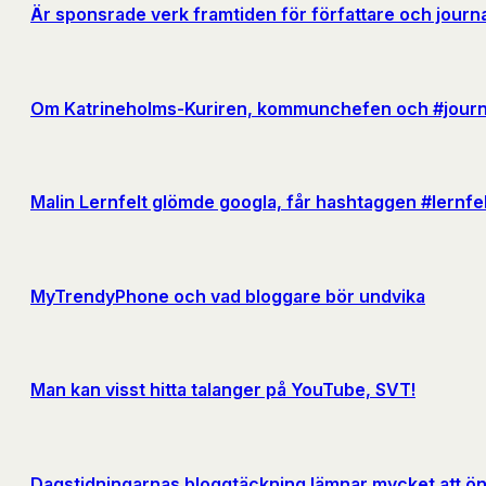
Är sponsrade verk framtiden för författare och journa
Om Katrineholms-Kuriren, kommunchefen och #journa
Malin Lernfelt glömde googla, får hashtaggen #lernfe
MyTrendyPhone och vad bloggare bör undvika
Man kan visst hitta talanger på YouTube, SVT!
Dagstidningarnas bloggtäckning lämnar mycket att ö