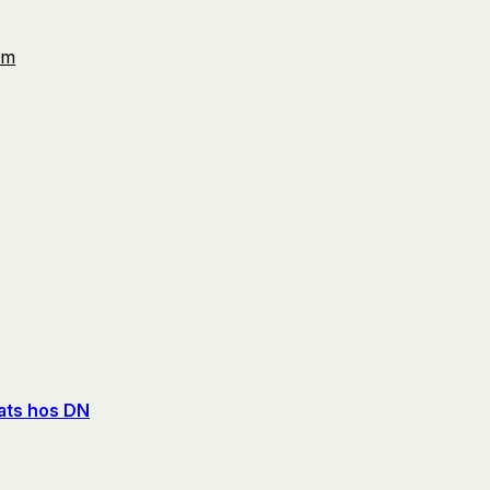
Om
lats hos DN