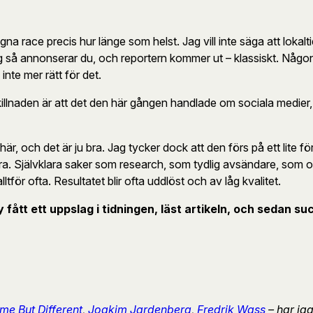
 race precis hur länge som helst. Jag vill inte säga att lokalti
etag så annonserar du, och reportern kommer ut – klassiskt. Någo
inte mer rätt för det.
t. Skillnaden är att det den här gången handlade om sociala medi
t här, och det är ju bra. Jag tycker dock att den förs på ett lit
 vara. Självklara saker som research, som tydlig avsändare, som o
tför ofta. Resultatet blir ofta uddlöst och av låg kvalitet.
by fått ett uppslag i tidningen, läst artikeln, och sedan
e But Different
,
Joakim Jardenberg
,
Fredrik Wass
– har ja