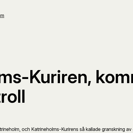
Om
lms-Kuriren, ko
roll
atrineholm, och Katrineholms-Kurirens så kallade granskning 