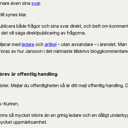
enare även sina
svar
.
ll synes klar.
ublicera både frågor och sina svar direkt, och bett om kommentar
 det vill säga direktpublicering av frågorna.
iljerar med
ledare
och
artikel
– utan avsändare – i ärendet. Man
ras av hur Jansson i det närmaste tillskrivs bloggkommentarer
brev är offentlig handling.
ister. Mejlar du offentligheten så är ditt mejl offentlig handling. D
-Kuriren.
nns så mycket större än en grinig ledare och en dåligt underbygg
så mycket uppmärksamhet.