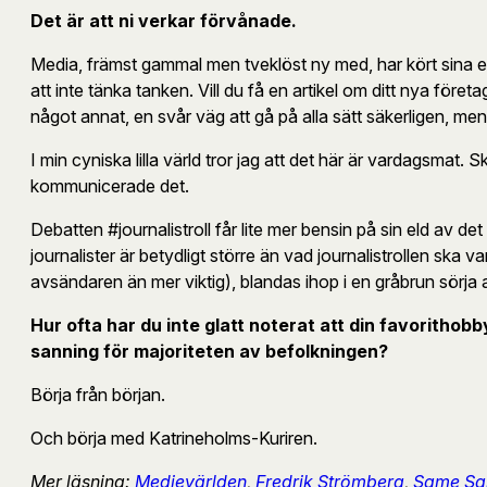
Det är att ni verkar förvånade.
Media, främst gammal men tveklöst ny med, har kört sina egna
att inte tänka tanken. Vill du få en artikel om ditt nya för
något annat, en svår väg att gå på alla sätt säkerligen, men 
I min cyniska lilla värld tror jag att det här är vardagsma
kommunicerade det.
Debatten #journalistroll får lite mer bensin på sin eld av de
journalister är betydligt större än vad journalistrollen ska
avsändaren än mer viktig), blandas ihop i en gråbrun sörja all
Hur ofta har du inte glatt noterat att din favorithob
sanning för majoriteten av befolkningen?
Börja från början.
Och börja med Katrineholms-Kuriren.
Mer läsning:
Medievärlden
,
Fredrik Strömberg
,
Same Sam