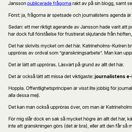
Jansson
publicerade frågorna
rakt av på sin blogg, samt s
Först: ja, frågorna är spetsade och journalistens agenda är ti
Sedan: ett mer riktigt agerande av Jansson hade varit att p
har dock full förståelse för frustrerat skjutande från höften,
Det har skrivits mycket om det här. Katrineholms-Kuriren br
uppröras av ordval som ”granskningsarbete”. Man kan upprö
Det är lätt att uppröras. Läsvärt på grund av allt det här.
Det är också lätt att missa det viktigaste:
journalistens e-
Hoppla. Offentlighetsprincipen är visst lite jobbig för journal
alla dessa mejl.
Det kan man också uppröras över, om man är Katrineholms
För mig slår dock en sak så mycket högre än allt det här, kä
inte att granskningen görs (det är bra), eller att den får 