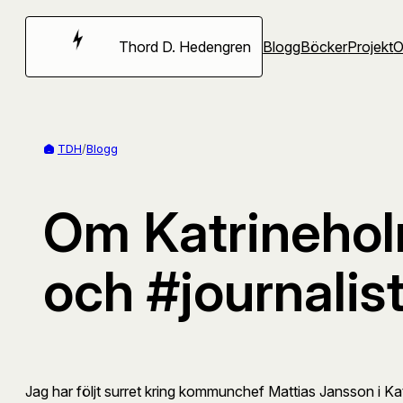
Hoppa
till
Thord D. Hedengren
Blogg
Böcker
Projekt
innehåll
TDH
/
Blogg
Om Katrineho
och #journalist
Jag har följt surret kring kommunchef Mattias Jansson i K