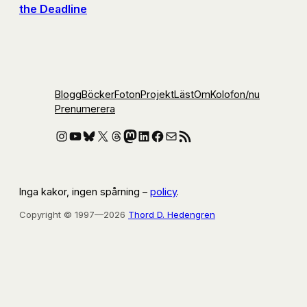
the Deadline
Blogg
Böcker
Foton
Projekt
Läst
Om
Kolofon
/nu
Prenumerera
Instagram
YouTube
Bluesky
X
Threads
Mastodon
LinkedIn
Facebook
E-post
RSS-flöde
Inga kakor, ingen spårning –
policy
.
Copyright © 1997—2026
Thord D. Hedengren