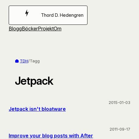
Hoppa
till
Thord D. Hedengren
innehåll
Blogg
Böcker
Projekt
Om
TDH
/
Tagg
Jetpack
2015-01-03
Jetpack isn't bloatware
2011-09-17
Improve your blog posts with After