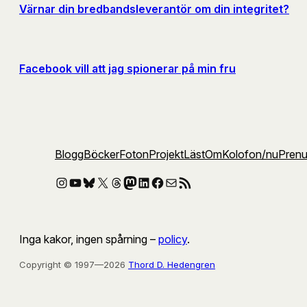
Värnar din bredbandsleverantör om din integritet?
Facebook vill att jag spionerar på min fru
Blogg
Böcker
Foton
Projekt
Läst
Om
Kolofon
/nu
Pren
Instagram
YouTube
Bluesky
X
Threads
Mastodon
LinkedIn
Facebook
E-post
RSS-flöde
Inga kakor, ingen spårning –
policy
.
Copyright © 1997—2026
Thord D. Hedengren