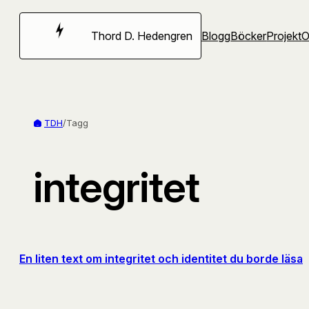
Hoppa
till
Thord D. Hedengren
Blogg
Böcker
Projekt
innehåll
TDH
/
Tagg
integritet
En liten text om integritet och identitet du borde läsa