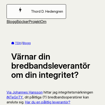
Hoppa
till
Thord D. Hedengren
innehåll
Blogg
Böcker
Projekt
Om
TDH
/
Blogg
Värnar din
bredbandsleverantör
om din integritet?
Via Johannes Hansson
hittar jag integritetsmärkningen
iNTeGriTY
, dit pålitliga (?) bredbandsoperatörer kan
ansluta sig.
Har du en pålitlig leverantör?