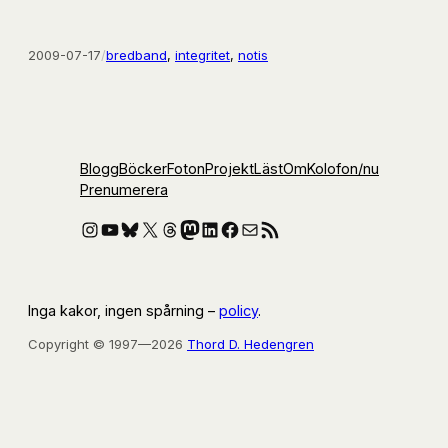
2009-07-17
/
bredband
, 
integritet
, 
notis
Blogg
Böcker
Foton
Projekt
Läst
Om
Kolofon
/nu
Prenumerera
Instagram
YouTube
Bluesky
X
Threads
Mastodon
LinkedIn
Facebook
E-post
RSS-flöde
Inga kakor, ingen spårning –
policy
.
Copyright © 1997—2026
Thord D. Hedengren