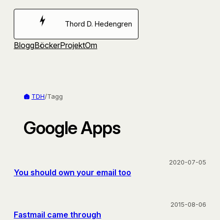
Hoppa
till
Thord D. Hedengren
innehåll
Blogg
Böcker
Projekt
Om
TDH
/
Tagg
Google Apps
2020-07-05
You should own your email too
2015-08-06
Fastmail came through