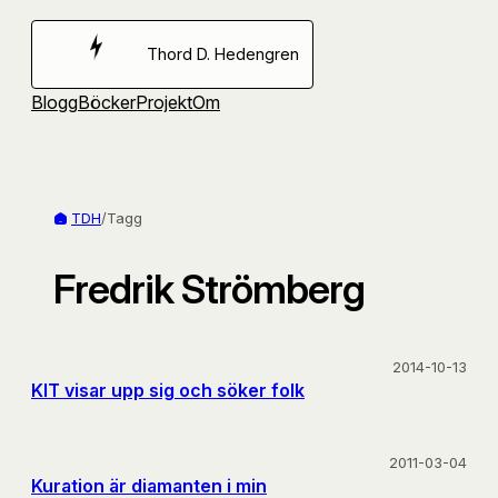
Hoppa
till
Thord D. Hedengren
innehåll
Blogg
Böcker
Projekt
Om
TDH
/
Tagg
Fredrik Strömberg
2014-10-13
KIT visar upp sig och söker folk
2011-03-04
Kuration är diamanten i min