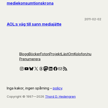
mediekonsumtionskrona
2011-02-02
AOL:s väg till sann mediajätte
Blogg
Böcker
Foton
Projekt
Läst
Om
Kolofon
/nu
Prenumerera
Instagram
YouTube
Bluesky
X
Threads
Mastodon
LinkedIn
Facebook
E-post
RSS-flöde
Inga kakor, ingen spårning –
policy
.
Copyright © 1997—2026
Thord D. Hedengren