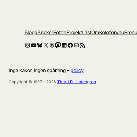
Blogg
Böcker
Foton
Projekt
Läst
Om
Kolofon
/nu
Pren
Instagram
YouTube
Bluesky
X
Threads
Mastodon
LinkedIn
Facebook
E-post
RSS-flöde
Inga kakor, ingen spårning –
policy
.
Copyright © 1997—2026
Thord D. Hedengren