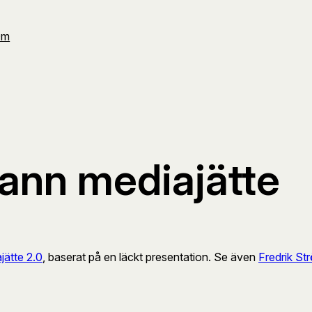
Om
 sann mediajätte
ajätte 2.0
, baserat på en läckt presentation. Se även
Fredrik S