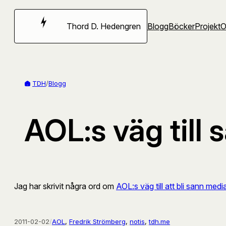
Hoppa
till
Thord D. Hedengren
Blogg
Böcker
Projekt
innehåll
TDH
/
Blogg
AOL:s väg till
Jag har skrivit några ord om
AOL:s väg till att bli sann medi
2011-02-02
/
AOL
, 
Fredrik Strömberg
, 
notis
, 
tdh.me