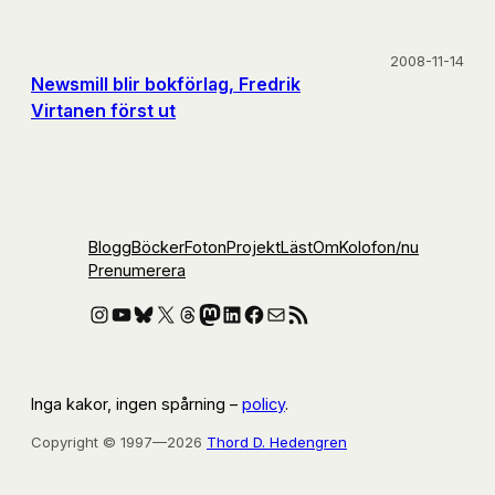
2008-11-14
Newsmill blir bokförlag, Fredrik
Virtanen först ut
Blogg
Böcker
Foton
Projekt
Läst
Om
Kolofon
/nu
Prenumerera
Instagram
YouTube
Bluesky
X
Threads
Mastodon
LinkedIn
Facebook
E-post
RSS-flöde
Inga kakor, ingen spårning –
policy
.
Copyright © 1997—2026
Thord D. Hedengren