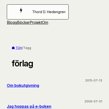
Hoppa
till
Thord D. Hedengren
innehåll
Blogg
Böcker
Projekt
Om
TDH
/
Tagg
förlag
2015-07-13
Om bokutgivning
2009-07-01
Jag hoppas på e-boken