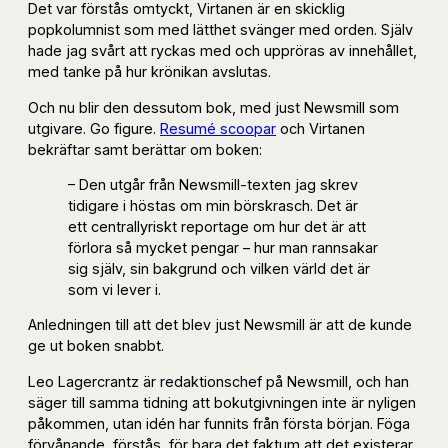
Det var förstås omtyckt, Virtanen är en skicklig
popkolumnist som med lätthet svänger med orden. Själv
hade jag svårt att ryckas med och uppröras av innehållet,
med tanke på hur krönikan avslutas.
Och nu blir den dessutom bok, med just Newsmill som
utgivare. Go figure.
Resumé scoopar
och Virtanen
bekräftar samt berättar om boken:
– Den utgår från Newsmill-texten jag skrev
tidigare i höstas om min börskrasch. Det är
ett centrallyriskt reportage om hur det är att
förlora så mycket pengar – hur man rannsakar
sig själv, sin bakgrund och vilken värld det är
som vi lever i.
Anledningen till att det blev just Newsmill är att de kunde
ge ut boken snabbt.
Leo Lagercrantz är redaktionschef på Newsmill, och han
säger till samma tidning att bokutgivningen inte är nyligen
påkommen, utan idén har funnits från första början. Föga
förvånande, förstås, för bara det faktum att det existerar