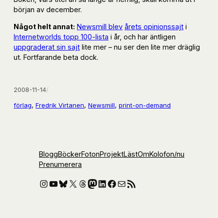
början av december.
Något helt annat:
Newsmill blev
årets opinionssajt
i
Internetworlds topp 100-lista
i år, och har äntligen
uppgraderat sin sajt
lite mer – nu ser den lite mer dräglig
ut. Fortfarande beta dock.
2008-11-14
/
förlag
, 
Fredrik Virtanen
, 
Newsmill
, 
print-on-demand
Blogg
Böcker
Foton
Projekt
Läst
Om
Kolofon
/nu
Prenumerera
Instagram
YouTube
Bluesky
X
Threads
Mastodon
LinkedIn
Facebook
E-post
RSS-flöde