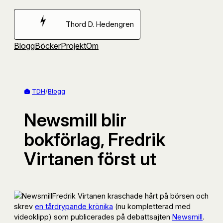
Hoppa
till
Thord D. Hedengren
innehåll
Blogg
Böcker
Projekt
Om
TDH
/
Blogg
Newsmill blir
bokförlag, Fredrik
Virtanen först ut
Fredrik Virtanen kraschade hårt på börsen och
skrev
en tårdrypande krönika
(nu kompletterad med
videoklipp) som publicerades på debattsajten
Newsmill
.