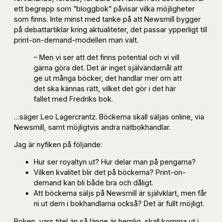
ett begrepp som ”bloggbok” påvisar vilka möjligheter
som finns. Inte minst med tanke på att Newsmill bygger
på debattartiklar kring aktualiteter, det passar ypperligt till
print-on-demand-modellen man valt.
– Men vi ser att det finns potential och vi vill
gärna göra det. Det är inget självändamål att
ge ut många böcker, det handlar mer om att
det ska kännas rätt, vilket det gör i det här
fallet med Fredriks bok.
…säger Leo Lagercrantz. Böckerna skall säljas online, via
Newsmill, samt möjligtvis andra nätbokhandlar.
Jag är nyfiken på följande:
Hur ser royaltyn ut? Hur delar man på pengarna?
Vilken kvalitet blir det på böckerna? Print-on-
demand kan bli både bra och dåligt.
Att böckerna säljs på Newsmill är självklart, men får
ni ut dem i bokhandlarna också? Det är fullt möjligt.
Boken, vars titel än så länge är hemlig, skall komma ut i