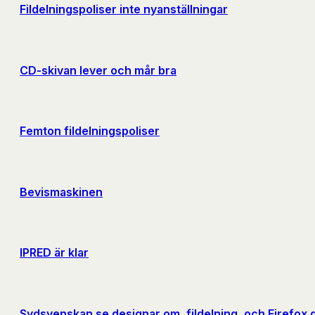
Fildelningspoliser inte nyanställningar
CD-skivan lever och mår bra
Femton fildelningspoliser
Bevismaskinen
IPRED är klar
Sydsvenskan.se designar om, fildelning, och Firefox