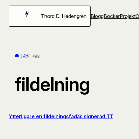
Hoppa
till
Thord D. Hedengren
Blogg
Böcker
Projekt
innehåll
TDH
/
Tagg
fildelning
Ytterligare en fildelningsfadäs signerad TT