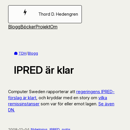
Hoppa
till
Thord D. Hedengren
innehåll
Blogg
Böcker
Projekt
Om
TDH
/
Blogg
IPRED är klar
Computer Sweden rapporterar att
regeringens IPRED-
förslag är klart
, och kryddar med en story om
vilka
remissinstanser
som var för eller emot lagen.
Se även
DN.
2008-12-04
/
fildelning
, 
IPRED
, 
notis