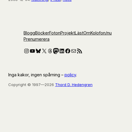
Blogg
Böcker
Foton
Projekt
Läst
Om
Kolofon
/nu
Prenumerera
Instagram
YouTube
Bluesky
X
Threads
Mastodon
LinkedIn
Facebook
E-post
RSS-flöde
Inga kakor, ingen spårning –
policy
.
Copyright © 1997—2026
Thord D. Hedengren