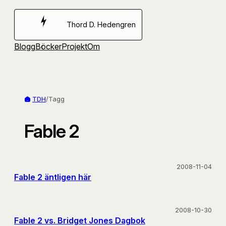
Hoppa
till
Thord D. Hedengren
innehåll
Blogg
Böcker
Projekt
Om
TDH
/
Tagg
Fable 2
2008-11-04
Fable 2 äntligen här
2008-10-30
Fable 2 vs. Bridget Jones Dagbok