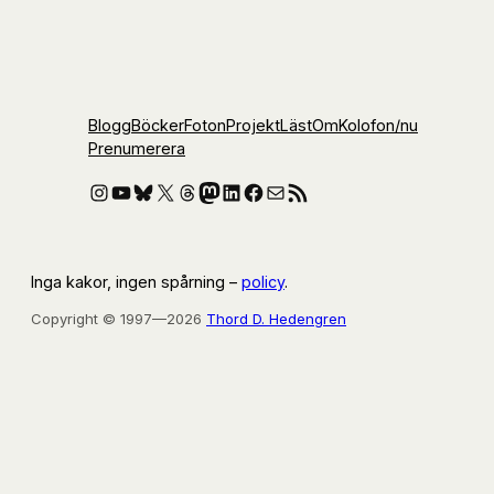
Blogg
Böcker
Foton
Projekt
Läst
Om
Kolofon
/nu
Prenumerera
Instagram
YouTube
Bluesky
X
Threads
Mastodon
LinkedIn
Facebook
E-post
RSS-flöde
Inga kakor, ingen spårning –
policy
.
Copyright © 1997—2026
Thord D. Hedengren