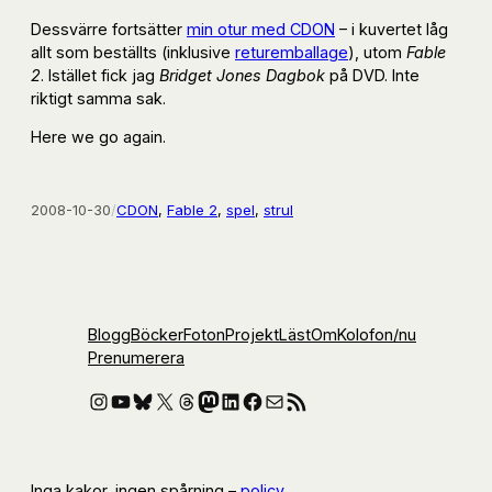
Dessvärre fortsätter
min otur med CDON
– i kuvertet låg
allt som beställts (inklusive
returemballage
), utom
Fable
2
. Istället fick jag
Bridget Jones Dagbok
på DVD. Inte
riktigt samma sak.
Here we go again.
2008-10-30
/
CDON
, 
Fable 2
, 
spel
, 
strul
Blogg
Böcker
Foton
Projekt
Läst
Om
Kolofon
/nu
Prenumerera
Instagram
YouTube
Bluesky
X
Threads
Mastodon
LinkedIn
Facebook
E-post
RSS-flöde
Inga kakor, ingen spårning –
policy
.