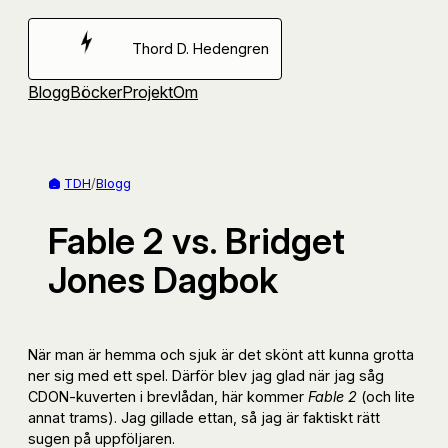
Hoppa
till
Thord D. Hedengren
innehåll
Blogg
Böcker
Projekt
Om
TDH
/
Blogg
Fable 2 vs. Bridget
Jones Dagbok
När man är hemma och sjuk är det skönt att kunna grotta
ner sig med ett spel. Därför blev jag glad när jag såg
CDON-kuverten i brevlådan, här kommer
Fable 2
(och lite
annat trams). Jag gillade ettan, så jag är faktiskt rätt
sugen på uppföljaren.