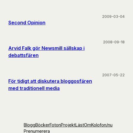
2009-03-04
Second Opinion
2008-09-18
Arvid Falk gör Newsmill sällskap i
debattsfären
2007-05-22
För tidigt att diskutera bloggosfären
med traditionell media
Blogg
Böcker
Foton
Projekt
Läst
Om
Kolofon
/nu
Prenumerera