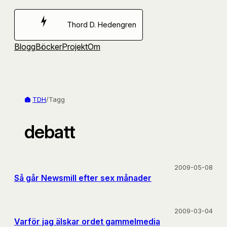
Hoppa
till
Thord D. Hedengren
innehåll
Blogg
Böcker
Projekt
Om
TDH
/
Tagg
debatt
2009-05-08
Så går Newsmill efter sex månader
2009-03-04
Varför jag älskar ordet gammelmedia