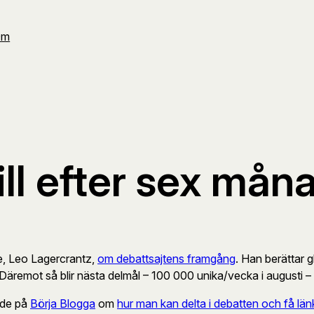
Om
ll efter sex mån
, Leo Lagercrantz,
om debattsajtens framgång
. Han berättar 
Däremot så blir nästa delmål – 100 000 unika/vecka i augusti – s
uide på
Börja Blogga
om
hur man kan delta i debatten och få län