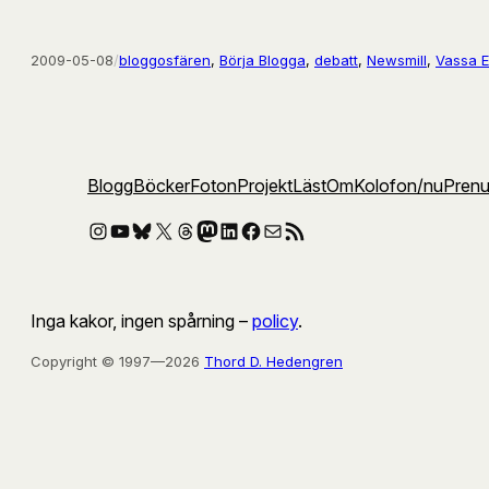
2009-05-08
/
bloggosfären
, 
Börja Blogga
, 
debatt
, 
Newsmill
, 
Vassa 
Blogg
Böcker
Foton
Projekt
Läst
Om
Kolofon
/nu
Pren
Instagram
YouTube
Bluesky
X
Threads
Mastodon
LinkedIn
Facebook
E-post
RSS-flöde
Inga kakor, ingen spårning –
policy
.
Copyright © 1997—2026
Thord D. Hedengren