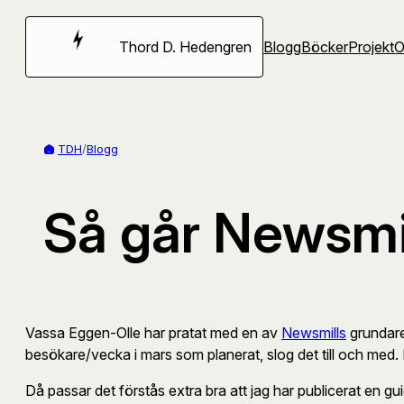
Hoppa
till
Thord D. Hedengren
Blogg
Böcker
Projekt
innehåll
TDH
/
Blogg
Så går Newsmi
Vassa Eggen-Olle har pratat med en av
Newsmills
grundare
besökare/vecka i mars som planerat, slog det till och med. 
Då passar det förstås extra bra att jag har publicerat en g