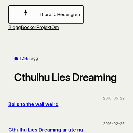
Hoppa
till
Thord D. Hedengren
innehåll
Blogg
Böcker
Projekt
Om
TDH
/
Tagg
Cthulhu Lies Dreaming
2016-05-22
Balls to the wall weird
2016-02-25
Cthulhu Lies Dreaming är ute nu