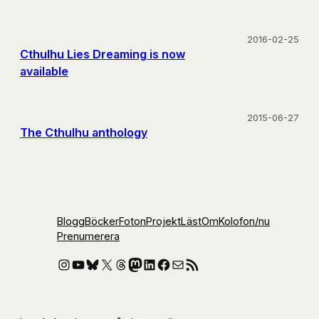
2016-02-25
Cthulhu Lies Dreaming is now
available
2015-06-27
The Cthulhu anthology
Blogg
Böcker
Foton
Projekt
Läst
Om
Kolofon
/nu
Prenumerera
Instagram
YouTube
Bluesky
X
Threads
Mastodon
LinkedIn
Facebook
E-post
RSS-flöde