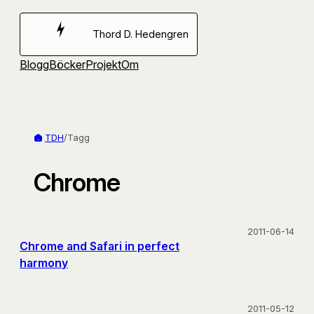
Hoppa
till
Thord D. Hedengren
innehåll
Blogg
Böcker
Projekt
Om
TDH
/
Tagg
Chrome
2011-06-14
Chrome and Safari in perfect
harmony
2011-05-12