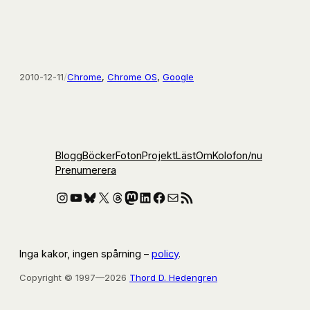
2010-12-11
/
Chrome
, 
Chrome OS
, 
Google
Blogg
Böcker
Foton
Projekt
Läst
Om
Kolofon
/nu
Prenumerera
Instagram
YouTube
Bluesky
X
Threads
Mastodon
LinkedIn
Facebook
E-post
RSS-flöde
Inga kakor, ingen spårning –
policy
.
Copyright © 1997—2026
Thord D. Hedengren