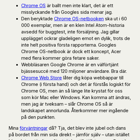
Chrome OS
är ballt men inte klart, det är ett
misslyckande från Googles sida menar jag.
Den beryktade
Chrome OS-netbooken
ska ut i 60
000 exemplar, men är en klen Intel Atom-historia
avsedd för buggtest, inte försäljning. Jag gillar
upplägget ockrar gladeligen emot en dylik, trots de
inte helt positiva första rapporterna. Googles
Chrome OS-netbook är dock ett koncept, Acer
med flera kommer göra fetare saker.
Webbläsaren Google Chrome är en välförtjänt
bjässesuccé med 120 miljoner användare. Bra där.
Chrome Web Store
låter dig köpa webbappar till
Chrome (i första hand) och det är förstås logiskt för
Chrome OS, men än så länge lite krystat för oss
som kör Mac eller Windows. Kan komma att ändras,
men jag är tveksam – slår Chrome OS så är
landskapet annorlunda. Återkommer mer ingående
på den punkten.
Mina
förväntningar
då? Tja, det blev inte jubel och dans
på bordet från min sida direkt – jämför själv – utan istället