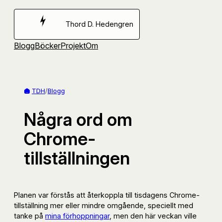
Hoppa
till
Thord D. Hedengren
innehåll
Blogg
Böcker
Projekt
Om
TDH
/
Blogg
Några ord om
Chrome-
tillställningen
Planen var förstås att återkoppla till tisdagens Chrome-
tillställning mer eller mindre omgående, speciellt med
tanke på
mina förhoppningar
, men den här veckan ville