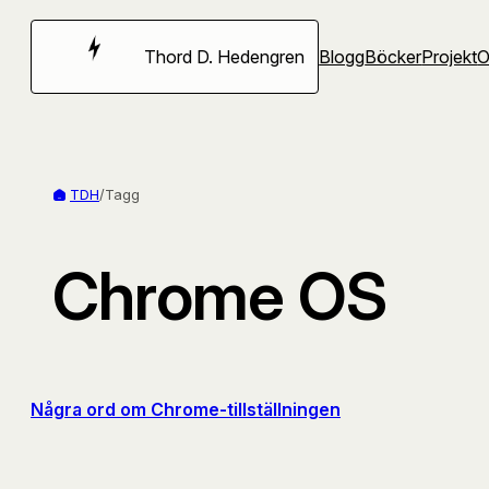
Hoppa
till
Thord D. Hedengren
Blogg
Böcker
Projekt
innehåll
TDH
/
Tagg
Chrome OS
Några ord om Chrome-tillställningen