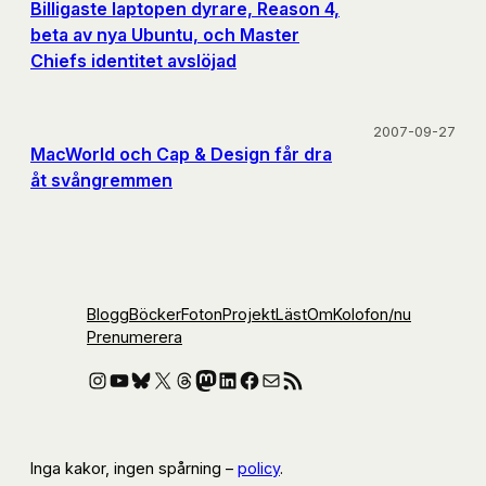
Billigaste laptopen dyrare, Reason 4,
beta av nya Ubuntu, och Master
Chiefs identitet avslöjad
2007-09-27
MacWorld och Cap & Design får dra
åt svångremmen
Blogg
Böcker
Foton
Projekt
Läst
Om
Kolofon
/nu
Prenumerera
Instagram
YouTube
Bluesky
X
Threads
Mastodon
LinkedIn
Facebook
E-post
RSS-flöde
Inga kakor, ingen spårning –
policy
.