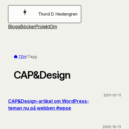
Hoppa
till
Thord D. Hedengren
innehåll
Blogg
Böcker
Projekt
Om
TDH
/
Tagg
CAP&Design
2011-01-11
CAP&Design-artikel om WordPress-
teman nu på webben #wpse
2010-10-11