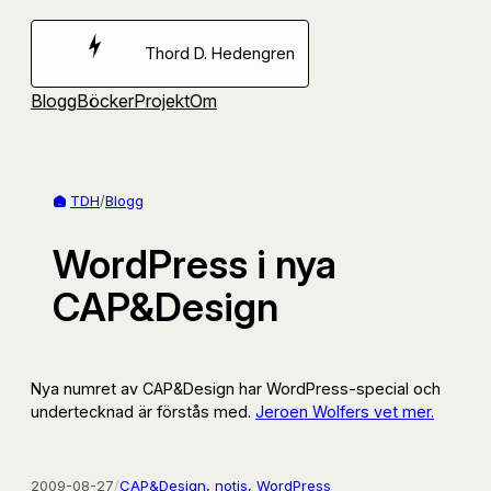
Hoppa
till
Thord D. Hedengren
innehåll
Blogg
Böcker
Projekt
Om
TDH
/
Blogg
WordPress i nya
CAP&Design
Nya numret av CAP&Design har WordPress-special och
undertecknad är förstås med.
Jeroen Wolfers vet mer.
2009-08-27
/
CAP&Design
, 
notis
, 
WordPress