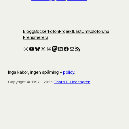
Blogg
Böcker
Foton
Projekt
Läst
Om
Kolofon
/nu
Prenumerera
Instagram
YouTube
Bluesky
X
Threads
Mastodon
LinkedIn
Facebook
E-post
RSS-flöde
Inga kakor, ingen spårning –
policy
.
Copyright © 1997—2026
Thord D. Hedengren