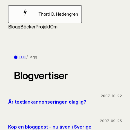
Hoppa
till
Thord D. Hedengren
innehåll
Blogg
Böcker
Projekt
Om
TDH
/
Tagg
Blogvertiser
2007-10-22
Är textlänkannonseringen olaglig?
2007-09-25
Köp en bloggpost – nu även i Sverige