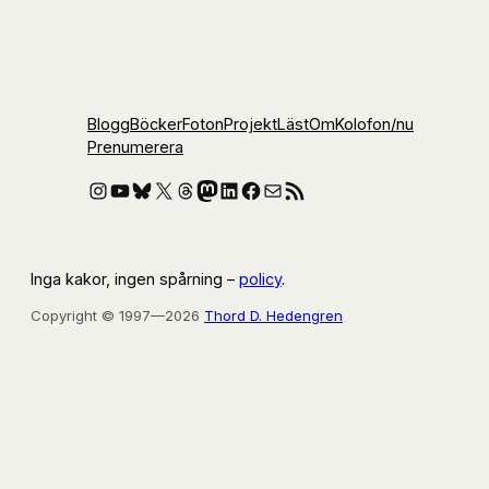
Blogg
Böcker
Foton
Projekt
Läst
Om
Kolofon
/nu
Prenumerera
Instagram
YouTube
Bluesky
X
Threads
Mastodon
LinkedIn
Facebook
E-post
RSS-flöde
Inga kakor, ingen spårning –
policy
.
Copyright © 1997—2026
Thord D. Hedengren