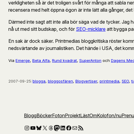
verkligheten så är det troligen svårt för många att sabla ner
recensera med helt öppna ögon är inte lätt alla gånger, de
Därmed inte sagt att inte alla bör säga vad de tycker. Jag h
nå ut med sitt budskap, och för
SEO-micklare
att bygga p
En sak är dock säker. Printmedias bloggkritiska röster ko
nedsvärtande av journalistiken. Det hände i USA, det kom
Via
Emerge
,
Beta Alfa
,
Rund kvadrat
,
SuperAnton
och
Dagens Med
2007-09-25
/
blogga
, 
bloggosfären
, 
Blogvertiser
, 
printmedia
, 
SEO
, 
t
Blogg
Böcker
Foton
Projekt
Läst
Om
Kolofon
/nu
Pren
Instagram
YouTube
Bluesky
X
Threads
Mastodon
LinkedIn
Facebook
E-post
RSS-flöde