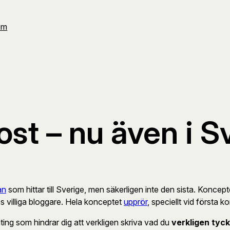
Om
st – nu även i S
an
som hittar till Sverige, men säkerligen inte den sista. Konceptet
os villiga bloggare. Hela konceptet
upprör
, speciellt vid första 
nting som hindrar dig att verkligen skriva vad du
verkligen tyc