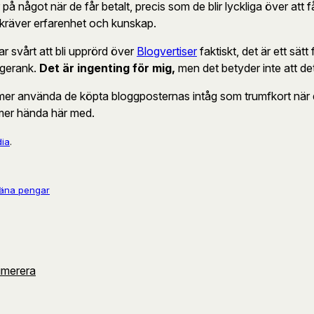
 på något när de får betalt, precis som de blir lyckliga över att 
t kräver erfarenhet och kunskap.
ar svårt att bli upprörd över
Blogvertiser
faktiskt, det är ett sätt
agerank.
Det är ingenting för mig,
men det betyder inte att de
mmer använda de köpta bloggposternas intåg som trumfkort när 
mer hända här med.
ia
.
jäna pengar
umerera