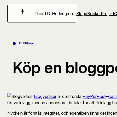
Hoppa
till
Thord D. Hedengren
Blogg
Böcker
Projekt
innehåll
TDH
/
Blogg
Köp en bloggpo
Blogvertiser
är den första
PayPerPost
–
kopi
skriva inlägg, medan annonsörer betalar för att få inlägg h
Nyckeln är förstås integritet, och egentligen finns det inge