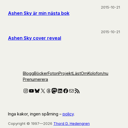
2015-10-21
Ashen Sky är min nästa bok
2015-10-21
Ashen Sky cover reveal
Blogg
Böcker
Foton
Projekt
Läst
Om
Kolofon
/nu
Prenumerera
Instagram
YouTube
Bluesky
X
Threads
Mastodon
LinkedIn
Facebook
E-post
RSS-flöde
Inga kakor, ingen spårning –
policy
.
Copyright © 1997—2026
Thord D. Hedengren