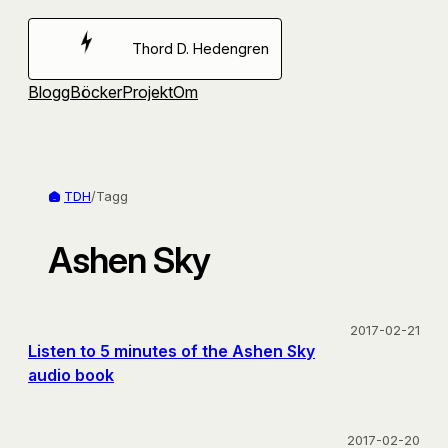
Hoppa
till
Thord D. Hedengren
innehåll
Blogg
Böcker
Projekt
Om
TDH
/
Tagg
Ashen Sky
2017-02-21
Listen to 5 minutes of the Ashen Sky
audio book
2017-02-20