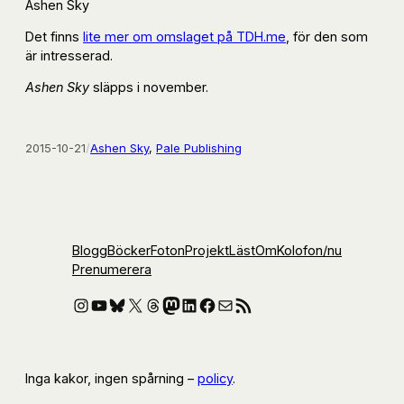
Ashen Sky
Det finns
lite mer om omslaget på TDH.me
, för den som
är intresserad.
Ashen Sky
släpps i november.
2015-10-21
/
Ashen Sky
, 
Pale Publishing
Blogg
Böcker
Foton
Projekt
Läst
Om
Kolofon
/nu
Prenumerera
Instagram
YouTube
Bluesky
X
Threads
Mastodon
LinkedIn
Facebook
E-post
RSS-flöde
Inga kakor, ingen spårning –
policy
.