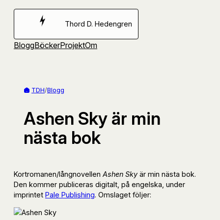
Hoppa
till
Thord D. Hedengren
innehåll
Blogg
Böcker
Projekt
Om
TDH
/
Blogg
Ashen Sky är min
nästa bok
Kortromanen/långnovellen
Ashen Sky
är min nästa bok.
Den kommer publiceras digitalt, på engelska, under
imprintet
Pale Publishing
. Omslaget följer: