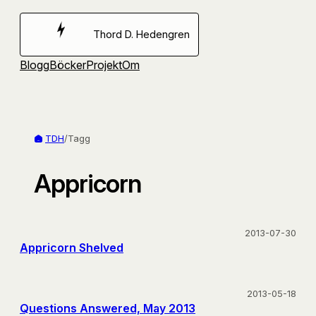
Hoppa
till
Thord D. Hedengren
innehåll
Blogg
Böcker
Projekt
Om
TDH
/
Tagg
Appricorn
2013-07-30
Appricorn Shelved
2013-05-18
Questions Answered, May 2013