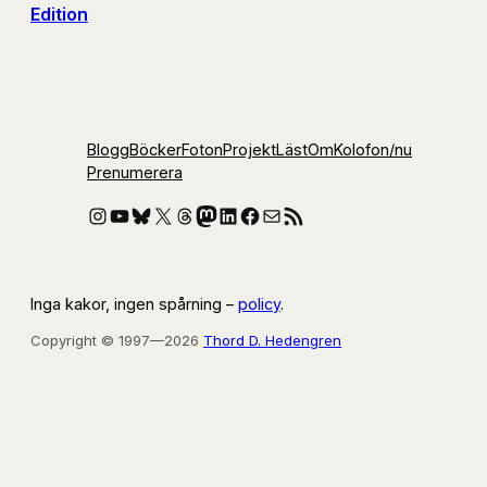
Edition
Blogg
Böcker
Foton
Projekt
Läst
Om
Kolofon
/nu
Prenumerera
Instagram
YouTube
Bluesky
X
Threads
Mastodon
LinkedIn
Facebook
E-post
RSS-flöde
Inga kakor, ingen spårning –
policy
.
Copyright © 1997—2026
Thord D. Hedengren