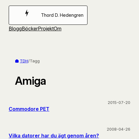
Hoppa
till
Thord D. Hedengren
innehåll
Blogg
Böcker
Projekt
Om
TDH
/
Tagg
Amiga
2015-07-20
Commodore PET
2008-04-26
Vilka datorer har du ägt genom åren?