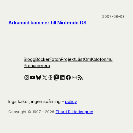
2007-08-08
Arkanoid kommer till Nintendo DS
Blogg
Böcker
Foton
Projekt
Läst
Om
Kolofon
/nu
Prenumerera
Instagram
YouTube
Bluesky
X
Threads
Mastodon
LinkedIn
Facebook
E-post
RSS-flöde
Inga kakor, ingen spårning –
policy
.
Copyright © 1997—2026
Thord D. Hedengren