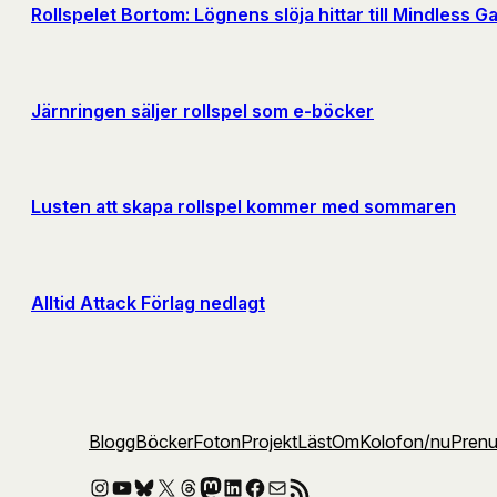
Rollspelet Bortom: Lögnens slöja hittar till Mindless 
Järnringen säljer rollspel som e-böcker
Lusten att skapa rollspel kommer med sommaren
Alltid Attack Förlag nedlagt
Blogg
Böcker
Foton
Projekt
Läst
Om
Kolofon
/nu
Pren
Instagram
YouTube
Bluesky
X
Threads
Mastodon
LinkedIn
Facebook
E-post
RSS-flöde