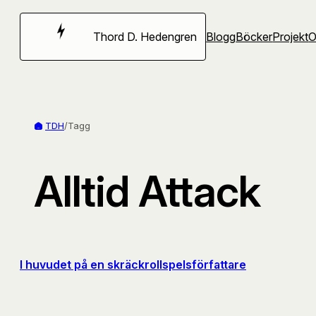
Hoppa
till
Thord D. Hedengren
Blogg
Böcker
Projekt
innehåll
TDH
/
Tagg
Alltid Attack
I huvudet på en skräckrollspelsförfattare