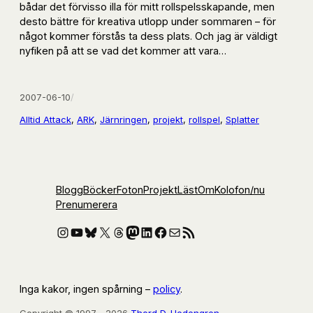
bådar det förvisso illa för mitt rollspelsskapande, men
desto bättre för kreativa utlopp under sommaren – för
något kommer förstås ta dess plats. Och jag är väldigt
nyfiken på att se vad det kommer att vara…
2007-06-10
/
Alltid Attack
, 
ARK
, 
Järnringen
, 
projekt
, 
rollspel
, 
Splatter
Blogg
Böcker
Foton
Projekt
Läst
Om
Kolofon
/nu
Prenumerera
Instagram
YouTube
Bluesky
X
Threads
Mastodon
LinkedIn
Facebook
E-post
RSS-flöde
Inga kakor, ingen spårning –
policy
.
Copyright © 1997—2026
Thord D. Hedengren