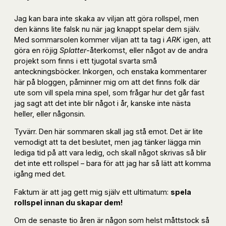
Jag kan bara inte skaka av viljan att göra rollspel, men
den känns lite falsk nu när jag knappt spelar dem själv.
Med sommarsolen kommer viljan att ta tag i
ARK
igen, att
göra en röjig
Splatter
-återkomst, eller något av de andra
projekt som finns i ett tjugotal svarta små
anteckningsböcker. Inkorgen, och enstaka kommentarer
här på bloggen, påminner mig om att det finns folk där
ute som vill spela mina spel, som frågar hur det går fast
jag sagt att det inte blir något i år, kanske inte nästa
heller, eller någonsin.
Tyvärr. Den här sommaren skall jag stå emot. Det är lite
vemodigt att ta det beslutet, men jag tänker lägga min
lediga tid på att vara ledig, och skall något skrivas så blir
det inte ett rollspel – bara för att jag har så lätt att komma
igång med det.
Faktum är att jag gett mig själv ett ultimatum:
spela
rollspel innan du skapar dem!
Om de senaste tio åren är någon som helst måttstock så