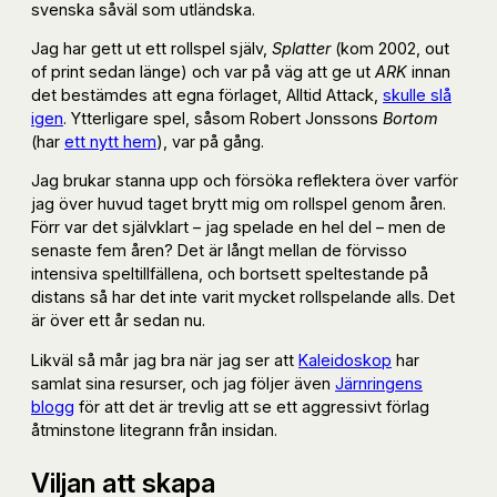
svenska såväl som utländska.
Jag har gett ut ett rollspel själv,
Splatter
(kom 2002, out
of print sedan länge) och var på väg att ge ut
ARK
innan
det bestämdes att egna förlaget, Alltid Attack,
skulle slå
igen
. Ytterligare spel, såsom Robert Jonssons
Bortom
(har
ett nytt hem
), var på gång.
Jag brukar stanna upp och försöka reflektera över varför
jag över huvud taget brytt mig om rollspel genom åren.
Förr var det självklart – jag spelade en hel del – men de
senaste fem åren? Det är långt mellan de förvisso
intensiva speltillfällena, och bortsett speltestande på
distans så har det inte varit mycket rollspelande alls. Det
är över ett år sedan nu.
Likväl så mår jag bra när jag ser att
Kaleidoskop
har
samlat sina resurser, och jag följer även
Järnringens
blogg
för att det är trevlig att se ett aggressivt förlag
åtminstone litegrann från insidan.
Viljan att skapa