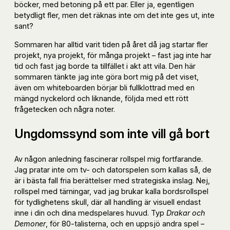
böcker, med betoning på ett par. Eller ja, egentligen
betydligt fler, men det räknas inte om det inte ges ut, inte
sant?
Sommaren har alltid varit tiden på året då jag startar fler
projekt, nya projekt, för många projekt – fast jag inte har
tid och fast jag borde ta tillfället i akt att vila. Den här
sommaren tänkte jag inte göra bort mig på det viset,
även om whiteboarden börjar bli fullklottrad med en
mängd nyckelord och liknande, följda med ett rött
frågetecken och några noter.
Ungdomssynd som inte vill gå bort
Av någon anledning fascinerar rollspel mig fortfarande.
Jag pratar inte om tv- och datorspelen som kallas så, de
är i bästa fall fria berättelser med strategiska inslag. Nej,
rollspel med tärningar, vad jag brukar kalla bordsrollspel
för tydlighetens skull, där all handling är visuell endast
inne i din och dina medspelares huvud. Typ
Drakar och
Demoner
, för 80-talisterna, och en uppsjö andra spel –