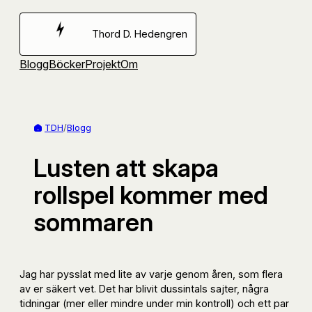
Hoppa
till
Thord D. Hedengren
innehåll
Blogg
Böcker
Projekt
Om
TDH
/
Blogg
Lusten att skapa
rollspel kommer med
sommaren
Jag har pysslat med lite av varje genom åren, som flera
av er säkert vet. Det har blivit dussintals sajter, några
tidningar (mer eller mindre under min kontroll) och ett par