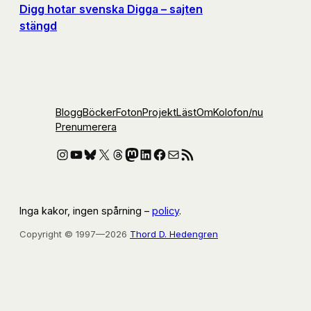
Digg hotar svenska Digga – sajten
stängd
Blogg
Böcker
Foton
Projekt
Läst
Om
Kolofon
/nu
Prenumerera
Instagram
YouTube
Bluesky
X
Threads
Mastodon
LinkedIn
Facebook
E-post
RSS-flöde
Inga kakor, ingen spårning –
policy
.
Copyright © 1997—2026
Thord D. Hedengren