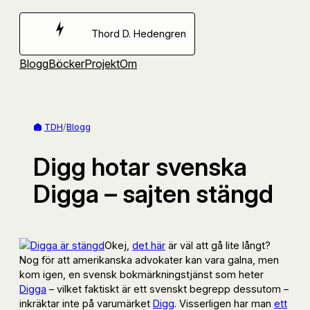
Hoppa
till
Thord D. Hedengren
innehåll
Blogg
Böcker
Projekt
Om
TDH
/
Blogg
Digg hotar svenska
Digga – sajten stängd
Okej,
det här
är väl att gå lite långt?
Nog för att amerikanska advokater kan vara galna, men
kom igen, en svensk bokmärkningstjänst som heter
Digga
– vilket faktiskt är ett svenskt begrepp dessutom –
inkräktar inte på varumärket
Digg
. Visserligen har man
ett