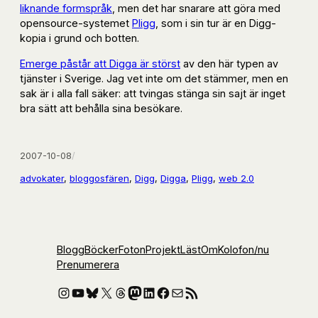
liknande formspråk
, men det har snarare att göra med
opensource-systemet
Pligg
, som i sin tur är en Digg-
kopia i grund och botten.
Emerge påstår att Digga är störst
av den här typen av
tjänster i Sverige. Jag vet inte om det stämmer, men en
sak är i alla fall säker: att tvingas stänga sin sajt är inget
bra sätt att behålla sina besökare.
2007-10-08
/
advokater
, 
bloggosfären
, 
Digg
, 
Digga
, 
Pligg
, 
web 2.0
Blogg
Böcker
Foton
Projekt
Läst
Om
Kolofon
/nu
Prenumerera
Instagram
YouTube
Bluesky
X
Threads
Mastodon
LinkedIn
Facebook
E-post
RSS-flöde