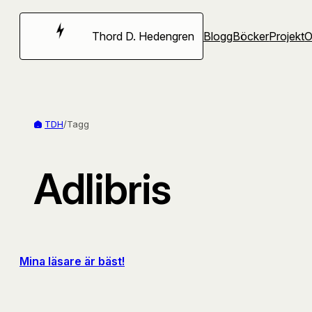
Hoppa
till
Thord D. Hedengren
Blogg
Böcker
Projekt
innehåll
TDH
/
Tagg
Adlibris
Mina läsare är bäst!