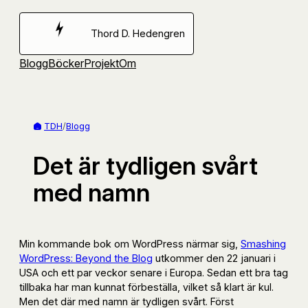
Hoppa
till
Thord D. Hedengren
innehåll
Blogg
Böcker
Projekt
Om
TDH
/
Blogg
Det är tydligen svårt
med namn
Min kommande bok om WordPress närmar sig,
Smashing
WordPress: Beyond the Blog
utkommer den 22 januari i
USA och ett par veckor senare i Europa. Sedan ett bra tag
tillbaka har man kunnat förbeställa, vilket så klart är kul.
Men det där med namn är tydligen svårt. Först