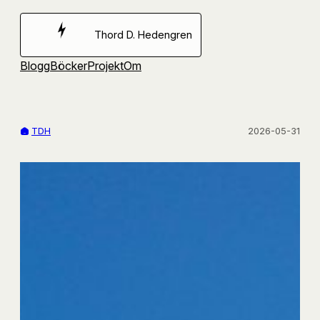
Hoppa
till
Thord D. Hedengren
innehåll
Blogg
Böcker
Projekt
Om
TDH
2026-05-31