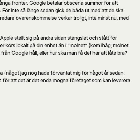
ånga fronter. Google betalar obscena summor för att
. För inte så länge sedan gick de båda ut med att de ska
 bredare överenskommelse verkar troligt, inte minst nu, med
pple ställt sig på andra sidan stängslet och stått för
r körs lokalt på din enhet än i ”molnet” (kom ihåg, molnet
ån Google håll, eller hur ska man få det här att låta bra?
rna (något jag nog hade förväntat mig för något år sedan,
els för att det är det enda mogna företaget som kan leverera