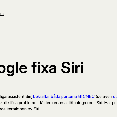
Om
gle fixa Siri
iga assistent Siri,
bekräftar båda parterna till CNBC
(se även
ut
ösa problemet då den redan är lättintegrerad i Siri. Här pratar
e iterationen av Siri.