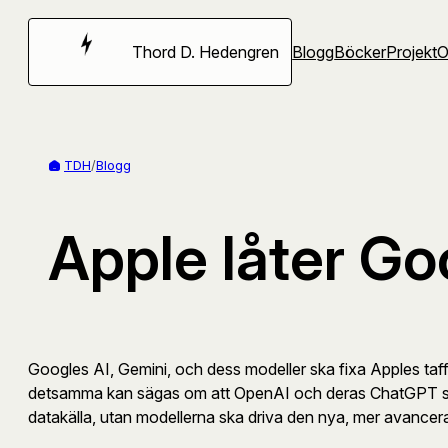
Hoppa
till
Thord D. Hedengren
Blogg
Böcker
Projekt
innehåll
TDH
/
Blogg
Apple låter Goo
Googles AI, Gemini, och dess modeller ska fixa Apples taffl
detsamma kan sägas om att OpenAI och deras ChatGPT skulle l
datakälla, utan modellerna ska driva den nya, mer avancerad