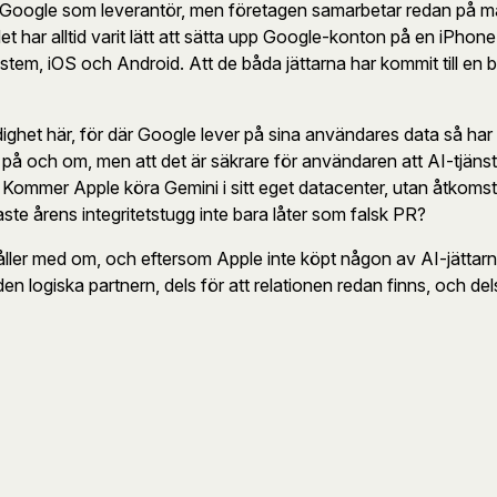
n Google som leverantör, men företagen samarbetar redan på m
t har alltid varit lätt att sätta upp Google-konton på en iPhone
ystem, iOS och Android. Att de båda jättarna har kommit till en
ighet här, för där Google lever på sina användares data så har A
på och om, men att det är säkrare för användaren att AI-tjänste
Kommer Apple köra Gemini i sitt eget datacenter, utan åtkomst fr
aste årens integritetstugg inte bara låter som falsk PR?
 håller med om, och eftersom Apple inte köpt någon av AI-jätta
den logiska partnern, dels för att relationen redan finns, och d