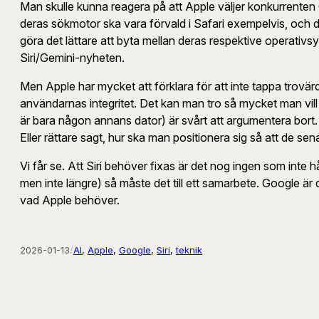
Man skulle kunna reagera på att Apple väljer konkurrente
deras sökmotor ska vara förvald i Safari exempelvis, och de
göra det lättare att byta mellan deras respektive operativs
Siri/Gemini-nyheten.
Men Apple har mycket att förklara för att inte tappa trovärd
användarnas integritet. Det kan man tro så mycket man vill 
är bara någon annans dator) är svårt att argumentera bort. 
Eller rättare sagt, hur ska man positionera sig så att de sen
Vi får se. Att Siri behöver fixas är det nog ingen som inte
men inte längre) så måste det till ett samarbete. Google är 
vad Apple behöver.
2026-01-13
/
AI
, 
Apple
, 
Google
, 
Siri
, 
teknik