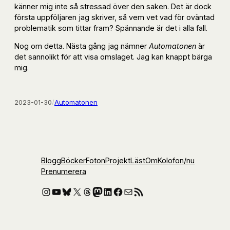
känner mig inte så stressad över den saken. Det är dock
första uppföljaren jag skriver, så vem vet vad för oväntad
problematik som tittar fram? Spännande är det i alla fall.
Nog om detta. Nästa gång jag nämner
Automatonen
är
det sannolikt för att visa omslaget. Jag kan knappt bärga
mig.
2023-01-30
/
Automatonen
Blogg
Böcker
Foton
Projekt
Läst
Om
Kolofon
/nu
Prenumerera
Instagram
YouTube
Bluesky
X
Threads
Mastodon
LinkedIn
Facebook
E-post
RSS-flöde