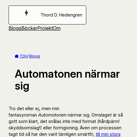
Hoppa
till
Thord D. Hedengren
innehåll
Blogg
Böcker
Projekt
Om
TDH
/
Blogg
Automatonen närmar
sig
Tro det eller ej, men min
fantasyroman
Automatonen
närmar sig. Omslaget är så
gott som klart, det snålas inte med format (hårdpärm!
skyddsomslag!) eller formgivning. Även om processen
tagit tid så har den varit tämligen smärtfri,
till min stora