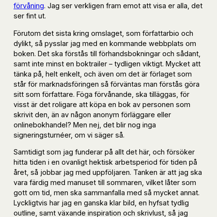
förvåning
. Jag ser verkligen fram emot att visa er alla, det
ser fint ut.
Förutom det sista kring omslaget, som författarbio och
dylikt, så pysslar jag med en kommande webbplats om
boken. Det ska förstås till förhandsbokningar och sådant,
samt inte minst en boktrailer – tydligen viktigt. Mycket att
tänka på, helt enkelt, och även om det är förlaget som
står för marknadsföringen så förväntas man förstås göra
sitt som författare. Föga förvånande, ska tilläggas, för
visst är det roligare att köpa en bok av personen som
skrivit den, än av någon anonym förläggare eller
onlinebokhandel? Men nej, det blir nog inga
signeringsturnéer, om vi säger så.
Samtidigt som jag funderar på allt det här, och försöker
hitta tiden i en ovanligt hektisk arbetsperiod för tiden på
året, så jobbar jag med uppföljaren. Tanken är att jag ska
vara färdig med manuset till sommaren, vilket låter som
gott om tid, men ska sammanfalla med så mycket annat.
Lyckligtvis har jag en ganska klar bild, en hyfsat tydlig
outline, samt växande inspiration och skrivlust, så jag