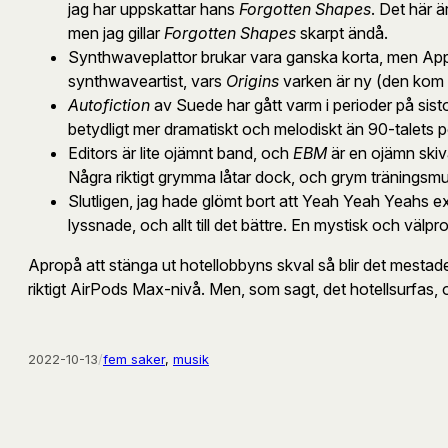
jag har uppskattar hans
Forgotten Shapes
. Det här 
men jag gillar
Forgotten Shapes
skarpt ändå.
Synthwaveplattor brukar vara ganska korta, men Apple M
synthwaveartist, vars
Origins
varken är ny (den kom 2
Autofiction
av Suede har gått varm i perioder på sist
betydligt mer dramatiskt och melodiskt än 90-talets p
Editors är lite ojämnt band, och
EBM
är en ojämn skiva
Några riktigt grymma låtar dock, och grym träningsmu
Slutligen, jag hade glömt bort att Yeah Yeah Yeahs e
lyssnade, och allt till det bättre. En mystisk och väl
Apropå att stänga ut hotellobbyns skval så blir det mestad
riktigt AirPods Max-nivå. Men, som sagt, det hotellsurfas, 
2022-10-13
/
fem saker
, 
musik