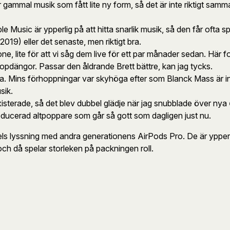
är gammal musik som fått lite ny form, så det är inte riktigt 
usic är ypperlig på att hitta snarlik musik, så den får ofta sp
019) eller det senaste, men riktigt bra.
one, lite för att vi såg dem live för ett par månader sedan. Hä
opdängor. Passar den åldrande Brett bättre, kan jag tycks.
. Mins förhoppningar var skyhöga efter som Blanck Mass är inbla
sik.
xisterade, så det blev dubbel glädje när jag snubblade över nya
producerad altpoppare som går så gott som dagligen just nu.
els lyssning med andra generationens AirPods Pro. De är ypperl
och då spelar storleken på packningen roll.