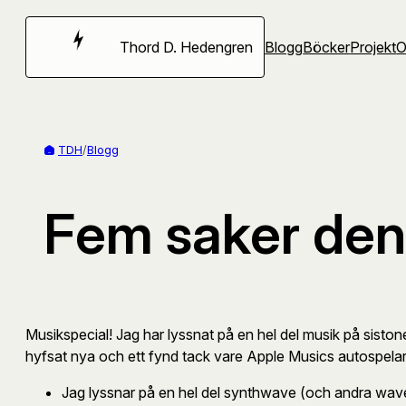
Hoppa
till
Thord D. Hedengren
Blogg
Böcker
Projekt
innehåll
TDH
/
Blogg
Fem saker den
Musikspecial! Jag har lyssnat på en hel del musik på siston
hyfsat nya och ett fynd tack vare Apple Musics autospelar
Jag lyssnar på en hel del synthwave (och andra waves)