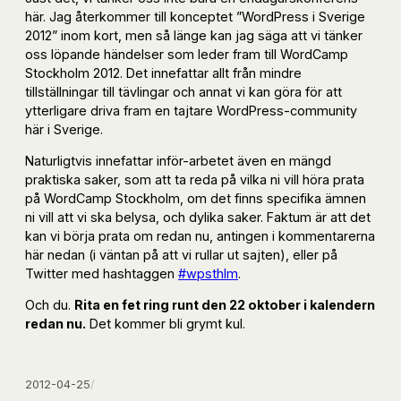
här. Jag återkommer till konceptet ”WordPress i Sverige
2012” inom kort, men så länge kan jag säga att vi tänker
oss löpande händelser som leder fram till WordCamp
Stockholm 2012. Det innefattar allt från mindre
tillställningar till tävlingar och annat vi kan göra för att
ytterligare driva fram en tajtare WordPress-community
här i Sverige.
Naturligtvis innefattar inför-arbetet även en mängd
praktiska saker, som att ta reda på vilka ni vill höra prata
på WordCamp Stockholm, om det finns specifika ämnen
ni vill att vi ska belysa, och dylika saker. Faktum är att det
kan vi börja prata om redan nu, antingen i kommentarerna
här nedan (i väntan på att vi rullar ut sajten), eller på
Twitter med hashtaggen
#wpsthlm
.
Och du.
Rita en fet ring runt den 22 oktober i kalendern
redan nu.
Det kommer bli grymt kul.
2012-04-25
/