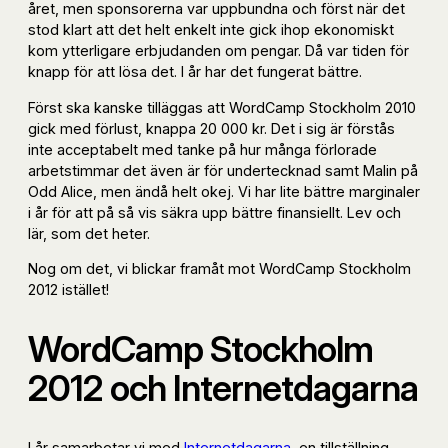
året, men sponsorerna var uppbundna och först när det
stod klart att det helt enkelt inte gick ihop ekonomiskt
kom ytterligare erbjudanden om pengar. Då var tiden för
knapp för att lösa det. I år har det fungerat bättre.
Först ska kanske tilläggas att WordCamp Stockholm 2010
gick med förlust, knappa 20 000 kr. Det i sig är förstås
inte acceptabelt med tanke på hur många förlorade
arbetstimmar det även är för undertecknad samt Malin på
Odd Alice, men ändå helt okej. Vi har lite bättre marginaler
i år för att på så vis säkra upp bättre finansiellt. Lev och
lär, som det heter.
Nog om det, vi blickar framåt mot WordCamp Stockholm
2012 istället!
WordCamp Stockholm
2012 och Internetdagarna
I år samarbetar vi med
Internetdagarna
, en tillställning