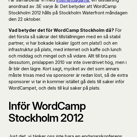
anordnad av .SE varje år. Det betyder att WordCamp
Stockholm 2012 hålls på Stockholm Waterfront måndagen
den 22 oktober.
Vad betyder det för WordCamp Stockholm då?
För
det första så säkrar det tillställningen med en så stabil
partner, vi har bokade lokaler (gott om plats!) och en
infrastruktur på plats, med internet och kaffe och lunch
och middag och mingel och så vidare. Allt till bra pris
dessutom, prislappen 2010 var inte överdrivet hög, men i
år blir den lägre. Kort sagt, mycket av det som annars
måste trixas med via sponsorer är redan löst, så de extra
sponsorer vi tar in kommer istället gå dels till saker inför
WordCampet, och dels till kul saker på plats.
Inför WordCamp
Stockholm 2012
Just det, vi tänker oss inte bara en endagarskonferens