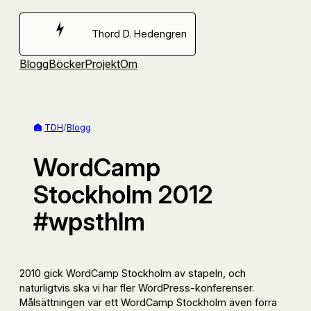
Hoppa
till
Thord D. Hedengren
innehåll
Blogg
Böcker
Projekt
Om
TDH
/
Blogg
WordCamp
Stockholm 2012
#wpsthlm
2010 gick WordCamp Stockholm av stapeln, och
naturligtvis ska vi har fler WordPress-konferenser.
Målsättningen var ett WordCamp Stockholm även förra