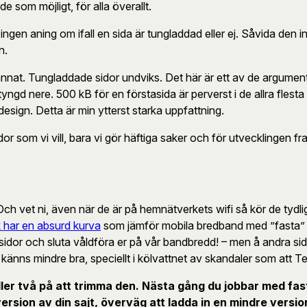
som möjligt, för alla överallt.
ingen aning om ifall en sida är tungladdad eller ej. Såvida den in
n.
 annat. Tungladdade sidor undviks. Det här är ett av de argument
ngd nere. 500 kB för en förstasida är perverst i de allra flesta
design. Detta är min ytterst starka uppfattning.
idor som vi vill, bara vi gör häftiga saker och för utvecklingen f
h vet ni, även när de är på hemnätverkets wifi så kör de tydlig
ik har en absurd kurva
som jämför mobila bredband med ”fasta” br
sidor och sluta våldföra er på vår bandbredd! – men å andra sida
änns mindre bra, speciellt i kölvattnet av skandaler som att Te
er två på att trimma den. Nästa gång du jobbar med fast b
ersion av din sajt, överväg att ladda in en mindre versio