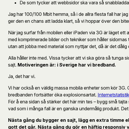
De som tycker att webbsidor ska vara så snabbladdade 
Jag har 100/100 Mbit hemma, så i de allra flesta fall har jag 
ger den en chans att ladda klart, så vi hoppar över den bite
När jag surfar från mobilen eller iPaden via 3G är läget ett
med komprimerade bilder och tekniker som håller sidornas ty
utan att jobba med material som nyttjar det, då är det dålig 
Alla håller inte med. Vissa tycker att vi ska göra så tunga s
sajt.
Motiveringen är: i Sverige har vi bredband.
Ja, det har vi.
Vi har också en väldig massa mobila enheter som kör 3G. Oc
bredbanden fortsätter öka explosionsartat.
Internetstatist
För å ena sidan så stärker det här min tes – bygg små tajta 
vad som i många fall är en ganska undermålig produkt. Det k
Nästa gång du bygger en sajt, lägg en extra timme ell
gott det går. Nästa gång du gör en häftig responsiv v