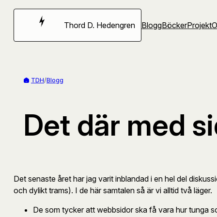
Hoppa
till
Thord D. Hedengren
Blogg
Böcker
Projekt
innehåll
TDH
/
Blogg
Det där med s
Det senaste året har jag varit inblandad i en hel del diskus
och dylikt trams). I de här samtalen så är vi alltid två läger.
De som tycker att webbsidor ska få vara hur tunga so