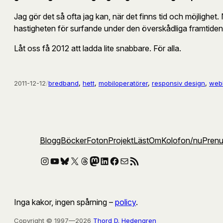
Jag gör det så ofta jag kan, när det finns tid och möjlighet. 
hastigheten för surfande under den överskådliga framtiden
Låt oss få 2012 att ladda lite snabbare. För alla.
2011-12-12
/
bredband
, 
hett
, 
mobiloperatörer
, 
responsiv design
, 
web
Blogg
Böcker
Foton
Projekt
Läst
Om
Kolofon
/nu
Pren
Instagram
YouTube
Bluesky
X
Threads
Mastodon
LinkedIn
Facebook
E-post
RSS-flöde
Inga kakor, ingen spårning –
policy
.
Copyright © 1997—2026
Thord D. Hedengren