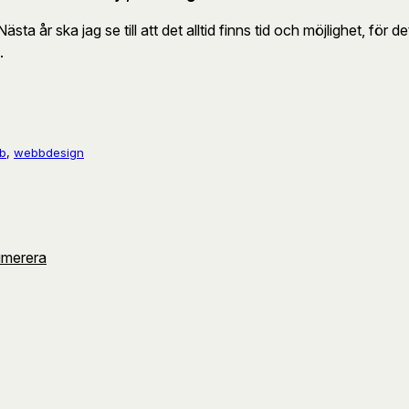
Nästa år ska jag se till att det alltid finns tid och möjlighet, f
.
b
, 
webbdesign
umerera