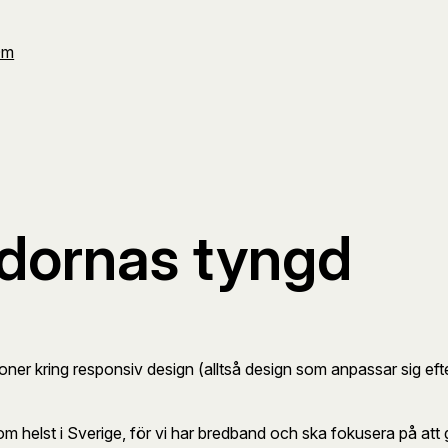
Om
idornas tyngd
sioner kring responsiv design (alltså design som anpassar sig ef
m helst i Sverige, för vi har bredband och ska fokusera på att 