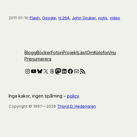
2011-01-16
/
Flash
, 
Google
, 
H.264
, 
John Gruber
, 
notis
, 
video
Blogg
Böcker
Foton
Projekt
Läst
Om
Kolofon
/nu
Prenumerera
Instagram
YouTube
Bluesky
X
Threads
Mastodon
LinkedIn
Facebook
E-post
RSS-flöde
Inga kakor, ingen spårning –
policy
.
Copyright © 1997—2026
Thord D. Hedengren