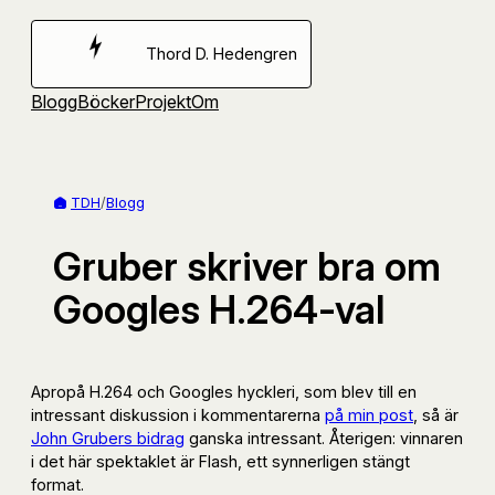
Hoppa
till
Thord D. Hedengren
innehåll
Blogg
Böcker
Projekt
Om
TDH
/
Blogg
Gruber skriver bra om
Googles H.264-val
Apropå H.264 och Googles hyckleri, som blev till en
intressant diskussion i kommentarerna
på min post
, så är
John Grubers bidrag
ganska intressant. Återigen: vinnaren
i det här spektaklet är Flash, ett synnerligen stängt
format.