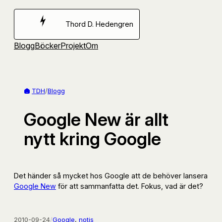
Hoppa
till
Thord D. Hedengren
innehåll
Blogg
Böcker
Projekt
Om
TDH
/
Blogg
Google New är allt
nytt kring Google
Det händer så mycket hos Google att de behöver lansera
Google New
för att sammanfatta det. Fokus, vad är det?
2010-09-24
/
Google
, 
notis