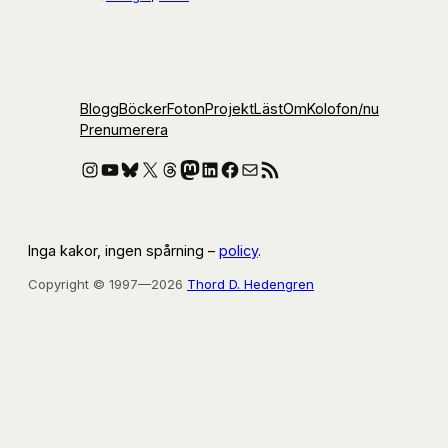
Blogg
Böcker
Foton
Projekt
Läst
Om
Kolofon
/nu
Prenumerera
Instagram
YouTube
Bluesky
X
Threads
Mastodon
LinkedIn
Facebook
E-post
RSS-flöde
Inga kakor, ingen spårning –
policy
.
Copyright © 1997—2026
Thord D. Hedengren