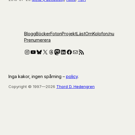
Blogg
Böcker
Foton
Projekt
Läst
Om
Kolofon
/nu
Prenumerera
Instagram
YouTube
Bluesky
X
Threads
Mastodon
LinkedIn
Facebook
E-post
RSS-flöde
Inga kakor, ingen spårning –
policy
.
Copyright © 1997—2026
Thord D. Hedengren