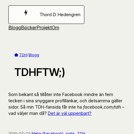
Hoppa
till
Thord D. Hedengren
innehåll
Blogg
Böcker
Projekt
Om
TDH
/
Blogg
TDHFTW;)
Som bekant så tillåter inte Facebook mindre än fem
tecken i sina snyggare profillänkar, och detsamma gäller
sidor. Så min TDH-fansida får inte ha
facebook.com/tdh
–
vad väljer man då?
Det är väl uppenbart?
2010-07-23
/
Meta (Facebook)
, 
notis
, 
TDH