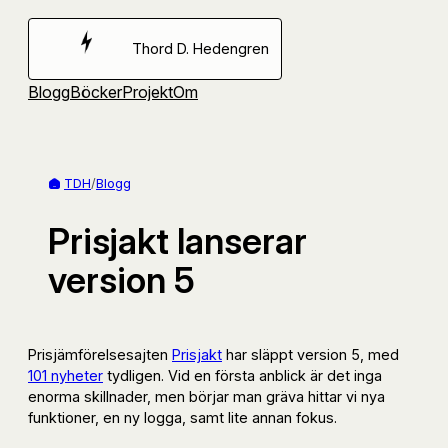
Hoppa
till
Thord D. Hedengren
innehåll
Blogg
Böcker
Projekt
Om
TDH
/
Blogg
Prisjakt lanserar
version 5
Prisjämförelsesajten
Prisjakt
har släppt version 5, med
101 nyheter
tydligen. Vid en första anblick är det inga
enorma skillnader, men börjar man gräva hittar vi nya
funktioner, en ny logga, samt lite annan fokus.