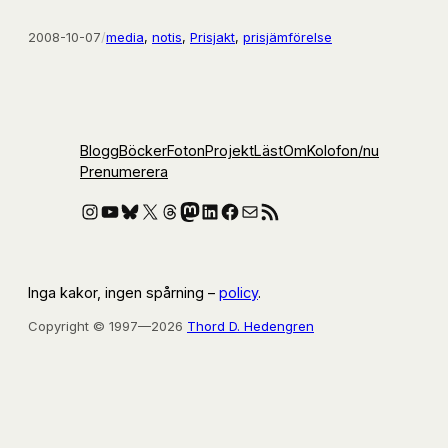
2008-10-07
/
media
, 
notis
, 
Prisjakt
, 
prisjämförelse
Blogg
Böcker
Foton
Projekt
Läst
Om
Kolofon
/nu
Prenumerera
Instagram
YouTube
Bluesky
X
Threads
Mastodon
LinkedIn
Facebook
E-post
RSS-flöde
Inga kakor, ingen spårning –
policy
.
Copyright © 1997—2026
Thord D. Hedengren