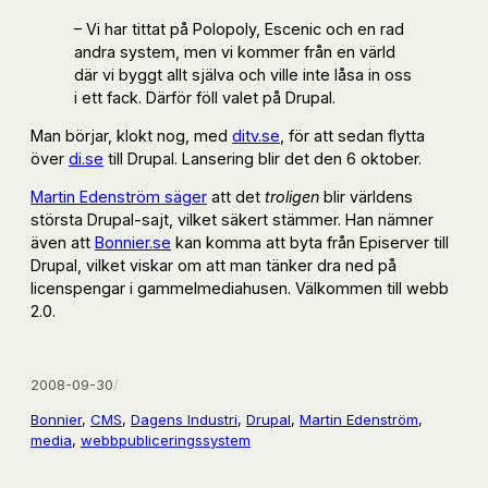
– Vi har tittat på Polopoly, Escenic och en rad
andra system, men vi kommer från en värld
där vi byggt allt själva och ville inte låsa in oss
i ett fack. Därför föll valet på Drupal.
Man börjar, klokt nog, med
ditv.se
, för att sedan flytta
över
di.se
till Drupal. Lansering blir det den 6 oktober.
Martin Edenström säger
att det
troligen
blir världens
största Drupal-sajt, vilket säkert stämmer. Han nämner
även att
Bonnier.se
kan komma att byta från Episerver till
Drupal, vilket viskar om att man tänker dra ned på
licenspengar i gammelmediahusen. Välkommen till webb
2.0.
2008-09-30
/
Bonnier
, 
CMS
, 
Dagens Industri
, 
Drupal
, 
Martin Edenström
, 
media
, 
webbpubliceringssystem