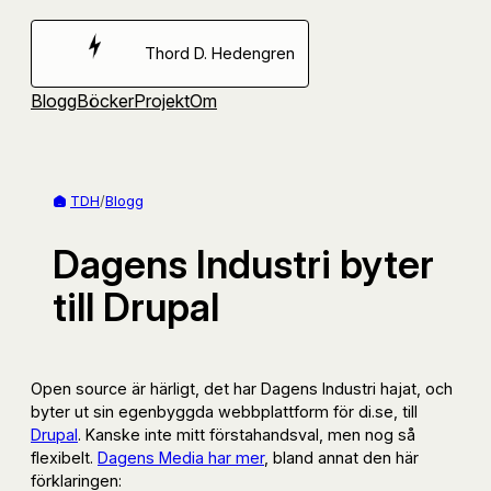
Hoppa
till
Thord D. Hedengren
innehåll
Blogg
Böcker
Projekt
Om
TDH
/
Blogg
Dagens Industri byter
till Drupal
Open source är härligt, det har Dagens Industri hajat, och
byter ut sin egenbyggda webbplattform för di.se, till
Drupal
. Kanske inte mitt förstahandsval, men nog så
flexibelt.
Dagens Media har mer
, bland annat den här
förklaringen: