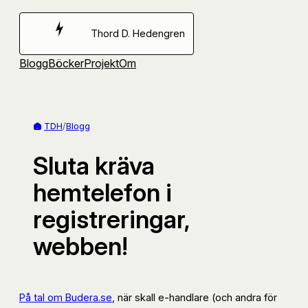
Hoppa
till
Thord D. Hedengren
innehåll
Blogg
Böcker
Projekt
Om
TDH
/
Blogg
Sluta kräva
hemtelefon i
registreringar,
webben!
På tal om Budera.se
, när skall e-handlare (och andra för