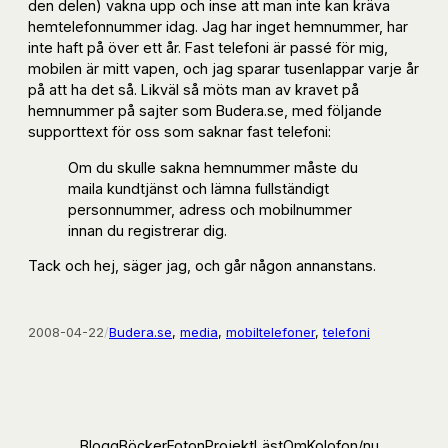
den delen) vakna upp och inse att man inte kan kräva
hemtelefonnummer idag. Jag har inget hemnummer, har
inte haft på över ett år. Fast telefoni är passé för mig,
mobilen är mitt vapen, och jag sparar tusenlappar varje år
på att ha det så. Likväl så möts man av kravet på
hemnummer på sajter som Budera.se, med följande
supporttext för oss som saknar fast telefoni:
Om du skulle sakna hemnummer måste du
maila kundtjänst och lämna fullständigt
personnummer, adress och mobilnummer
innan du registrerar dig.
Tack och hej, säger jag, och går någon annanstans.
2008-04-22
/
Budera.se
, 
media
, 
mobiltelefoner
, 
telefoni
Blogg
Böcker
Foton
Projekt
Läst
Om
Kolofon
/nu