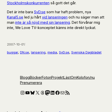
Stockholmskonkurrenten
så gott det går.
Det är inte bara
SvD.se
som har haft problem, nya
Kanal5.se
led ju hårt
vid lanseringen
och nu säger man att
man
inte är så nöjd med sin lansering
. Det förvånar mig
inte, We Love TV-konceptet känns inte direkt lyckat.
2007-10-01
/
buggar
, 
DN.se
, 
lansering
, 
media
, 
SvD.se
, 
Svenska Dagbladet
Blogg
Böcker
Foton
Projekt
Läst
Om
Kolofon
/nu
Prenumerera
Instagram
YouTube
Bluesky
X
Threads
Mastodon
LinkedIn
Facebook
E-post
RSS-flöde