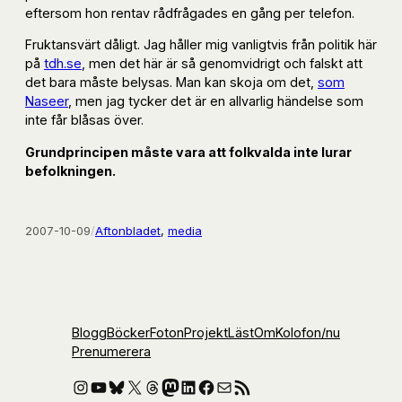
eftersom hon rentav rådfrågades en gång per telefon.
Fruktansvärt dåligt. Jag håller mig vanligtvis från politik här
på
tdh.se
, men det här är så genomvidrigt och falskt att
det bara måste belysas. Man kan skoja om det,
som
Naseer
, men jag tycker det är en allvarlig händelse som
inte får blåsas över.
Grundprincipen måste vara att folkvalda inte lurar
befolkningen.
2007-10-09
/
Aftonbladet
, 
media
Blogg
Böcker
Foton
Projekt
Läst
Om
Kolofon
/nu
Prenumerera
Instagram
YouTube
Bluesky
X
Threads
Mastodon
LinkedIn
Facebook
E-post
RSS-flöde