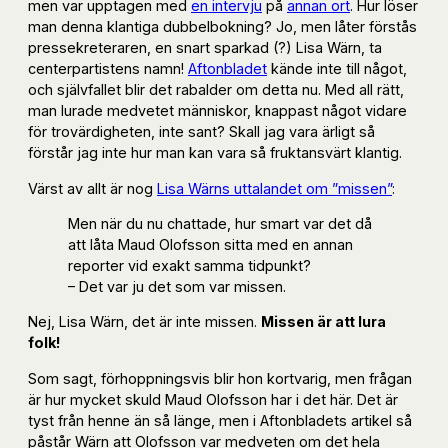
men var upptagen med
en intervju
på
annan ort
. Hur löser
man denna klantiga dubbelbokning? Jo, men låter förstås
pressekreteraren, en snart sparkad (?) Lisa Wärn, ta
centerpartistens namn!
Aftonbladet
kände inte till något,
och självfallet blir det rabalder om detta nu. Med all rätt,
man lurade medvetet människor, knappast något vidare
för trovärdigheten, inte sant? Skall jag vara ärligt så
förstår jag inte hur man kan vara så fruktansvärt klantig.
Värst av allt är nog
Lisa Wärns uttalandet om ”missen”
:
Men när du nu chattade, hur smart var det då
att låta Maud Olofsson sitta med en annan
reporter vid exakt samma tidpunkt?
– Det var ju det som var missen.
Nej, Lisa Wärn, det är inte missen.
Missen är att lura
folk!
Som sagt, förhoppningsvis blir hon kortvarig, men frågan
är hur mycket skuld Maud Olofsson har i det här. Det är
tyst från henne än så länge, men i Aftonbladets artikel så
påstår Wärn att Olofsson var medveten om det hela