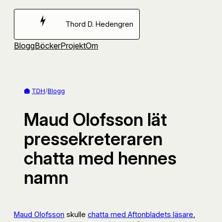
Hoppa
till
Thord D. Hedengren
innehåll
Blogg
Böcker
Projekt
Om
TDH
/
Blogg
Maud Olofsson lät
pressekreteraren
chatta med hennes
namn
Maud Olofsson
skulle
chatta med Aftonbladets läsare
,