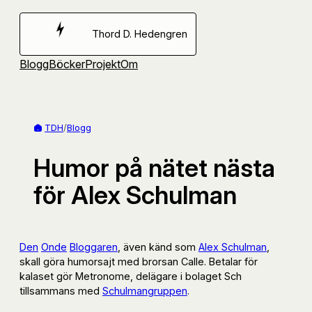
Hoppa
till
Thord D. Hedengren
innehåll
Blogg
Böcker
Projekt
Om
TDH
/
Blogg
Humor på nätet nästa
för Alex Schulman
Den
Onde
Bloggaren
, även känd som
Alex Schulman
,
skall göra humorsajt med brorsan Calle. Betalar för
kalaset gör Metronome, delägare i bolaget Sch
tillsammans med
Schulmangruppen
.