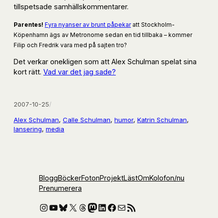
tillspetsade samhällskommentarer.
Parentes!
Fyra nyanser av brunt påpekar
att Stockholm-
Köpenhamn ägs av Metronome sedan en tid tillbaka – kommer
Filip och Fredrik vara med på sajten tro?
Det verkar onekligen som att Alex Schulman spelat sina
kort rätt.
Vad var det jag sade?
2007-10-25
/
Alex Schulman
, 
Calle Schulman
, 
humor
, 
Katrin Schulman
, 
lansering
, 
media
Blogg
Böcker
Foton
Projekt
Läst
Om
Kolofon
/nu
Prenumerera
Instagram
YouTube
Bluesky
X
Threads
Mastodon
LinkedIn
Facebook
E-post
RSS-flöde