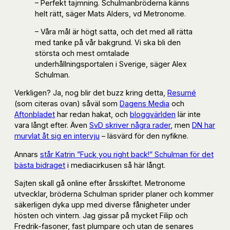
– Perfekt tajmning. Schulmanbröderna känns
helt rätt, säger Mats Alders, vd Metronome.
– Våra mål är högt satta, och det med all rätta
med tanke på vår bakgrund. Vi ska bli den
största och mest omtalade
underhållningsportalen i Sverige, säger Alex
Schulman.
Verkligen? Ja, nog blir det buzz kring detta,
Resumé
(som citeras ovan) såväl som
Dagens Media
och
Aftonbladet
har redan hakat, och
bloggvärlden
lär inte
vara långt efter. Även
SvD skriver några rader
, men
DN har
murvlat åt sig en intervju
– läsvärd för den nyfikne.
Annars
står Katrin ”Fuck you right back!” Schulman för det
bästa bidraget
i mediacirkusen så här långt.
Sajten skall gå online efter årsskiftet. Metronome
utvecklar, bröderna Schulman sprider planer och kommer
säkerligen dyka upp med diverse fånigheter under
hösten och vintern. Jag gissar på mycket Filip och
Fredrik-fasoner, fast plumpare och utan de senares